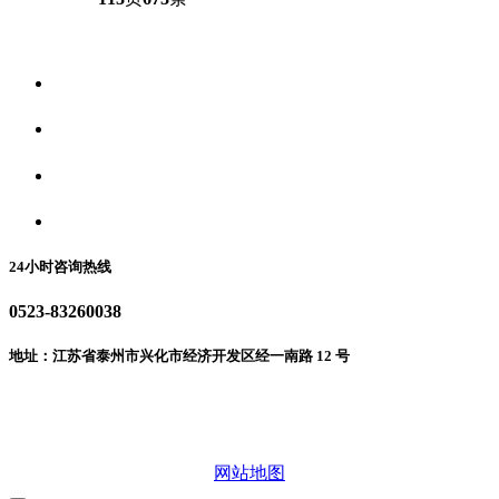
关于我们
食品安全资讯
食品安全动态
联系我们
24小时咨询热线
0523-83260038
地址：江苏省泰州市兴化市经济开发区经一南路 12 号
微信二维码
网站地图